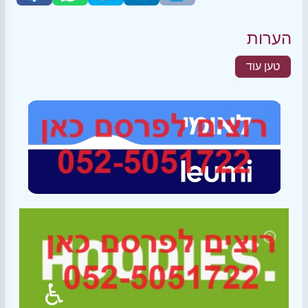
הערות
טען עוד
♿