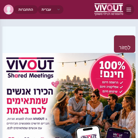
התחברות
לַחֲזוֹר