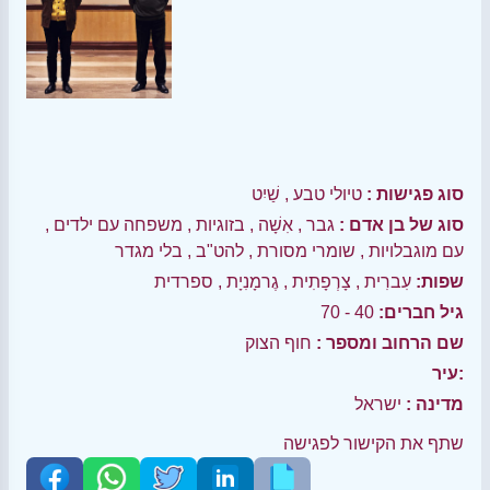
סוג פגישות :
טיולי טבע
,
שַׁיִט
סוג של בן אדם :
גבר
,
אִשָׁה
,
בזוגיות
,
משפחה עם ילדים
,
עם מוגבלויות
,
שומרי מסורת
,
להט"ב
,
בלי מגדר
שפות:
עִברִית
,
צָרְפָתִית
,
גֶרמָנִיָת
,
ספרדית
גיל חברים:
40 - 70
שם הרחוב ומספר :
חוף הצוק
עיר:
מדינה :
ישראל
שתף את הקישור לפגישה