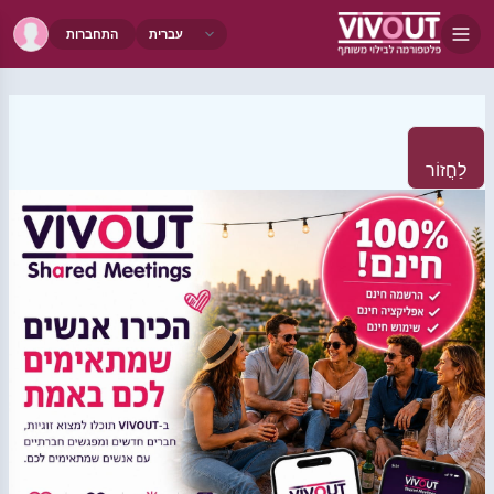
התחברות
לַחֲזוֹר