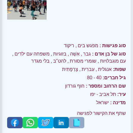
סוג פגישות :
מפגש בים
,
ריקוד
סוג של בן אדם :
גבר
,
אִשָׁה
,
בזוגיות
,
משפחה עם ילדים
,
עם מוגבלויות
,
שומרי מסורת
,
להט"ב
,
בלי מגדר
שפות:
אנגלית
,
עִברִית
,
צָרְפָתִית
גיל חברים:
40 - 80
שם הרחוב ומספר :
חוף גורדון
עיר:
תל אביב - יפו
מדינה :
ישראל
שתף את הקישור לפגישה