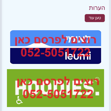
הערות
טען עוד
♿