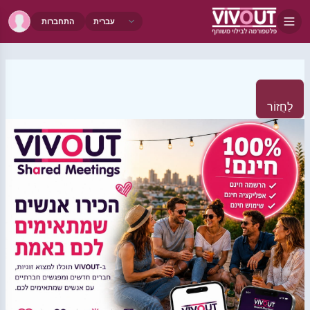
התחברות
לַחֲזוֹר