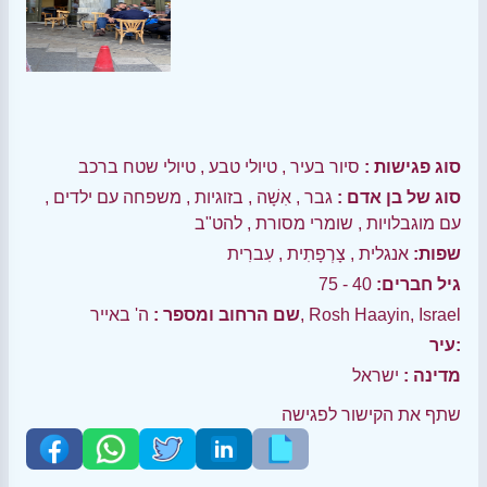
סוג פגישות :
סיור בעיר
,
טיולי טבע
,
טיולי שטח ברכב
סוג של בן אדם :
גבר
,
אִשָׁה
,
בזוגיות
,
משפחה עם ילדים
,
עם מוגבלויות
,
שומרי מסורת
,
להט"ב
שפות:
אנגלית
,
צָרְפָתִית
,
עִברִית
גיל חברים:
40 - 75
ה' באייר, Rosh Haayin, Israel
שם הרחוב ומספר :
עיר:
מדינה :
ישראל
שתף את הקישור לפגישה