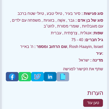
סוג פגישות :
סיור בעיר
,
טיולי טבע
,
טיולי שטח ברכב
סוג של בן אדם :
גבר
,
אִשָׁה
,
בזוגיות
,
משפחה עם ילדים
,
עם מוגבלויות
,
שומרי מסורת
,
להט"ב
שפות:
אנגלית
,
צָרְפָתִית
,
עִברִית
גיל חברים:
40 - 75
ה' באייר, Rosh Haayin, Israel
שם הרחוב ומספר :
עיר:
מדינה :
ישראל
שתף את הקישור לפגישה
הערות
טען עוד