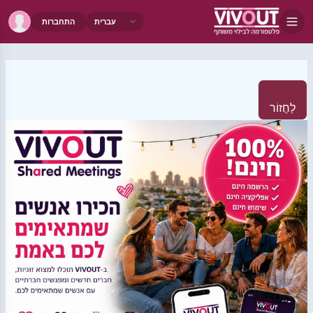
התחברות
לַחֲזוֹר