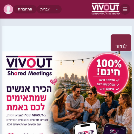
התחברות
לַחֲזוֹר