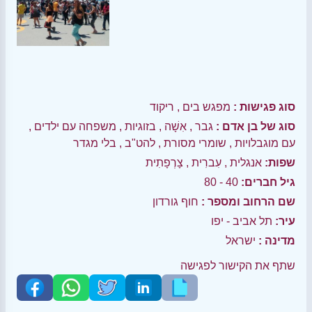
סוג פגישות :
מפגש בים
,
ריקוד
סוג של בן אדם :
גבר
,
אִשָׁה
,
בזוגיות
,
משפחה עם ילדים
,
עם מוגבלויות
,
שומרי מסורת
,
להט"ב
,
בלי מגדר
שפות:
אנגלית
,
עִברִית
,
צָרְפָתִית
גיל חברים:
40 - 80
שם הרחוב ומספר :
חוף גורדון
עיר:
תל אביב - יפו
מדינה :
ישראל
שתף את הקישור לפגישה