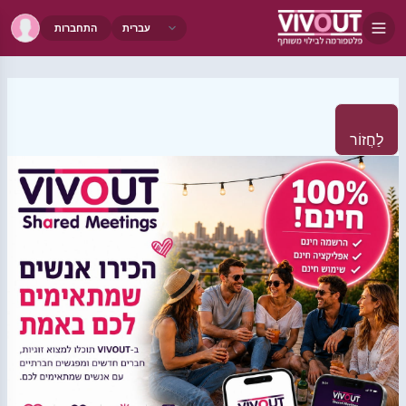
התחברות
לַחֲזוֹר