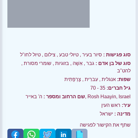
סוג פגישות :
סיור בעיר
,
טיולי טבע
,
צילום
,
טיול לחו"ל
סוג של בן אדם :
גבר
,
אִשָׁה
,
בזוגיות
,
שומרי מסורת
,
להט"ב
שפות:
אנגלית
,
עִברִית
,
צָרְפָתִית
גיל חברים:
35 - 70
ה' באייר, Rosh Haayin, Israel
שם הרחוב ומספר :
עיר:
ראש העין
מדינה :
ישראל
שתף את הקישור לפגישה