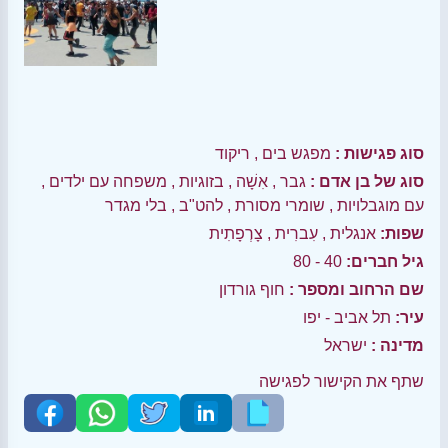
סוג פגישות :
מפגש בים
,
ריקוד
סוג של בן אדם :
גבר
,
אִשָׁה
,
בזוגיות
,
משפחה עם ילדים
,
עם מוגבלויות
,
שומרי מסורת
,
להט"ב
,
בלי מגדר
שפות:
אנגלית
,
עִברִית
,
צָרְפָתִית
גיל חברים:
40 - 80
שם הרחוב ומספר :
חוף גורדון
עיר:
תל אביב - יפו
מדינה :
ישראל
שתף את הקישור לפגישה