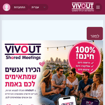
התחברות
לַחֲזוֹר