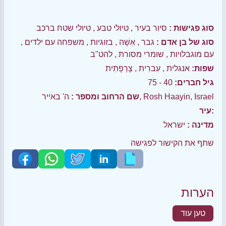
סוג פגישות :
סיור בעיר
,
טיולי טבע
,
טיולי שטח ברכב
סוג של בן אדם :
גבר
,
אִשָׁה
,
בזוגיות
,
משפחה עם ילדים
,
עם מוגבלויות
,
שומרי מסורת
,
להט"ב
שפות:
אנגלית
,
עִברִית
,
צָרְפָתִית
גיל חברים:
40 - 75
ה' באייר, Rosh Haayin, Israel
שם הרחוב ומספר :
עיר:
מדינה :
ישראל
שתף את הקישור לפגישה
הערות
טען עוד