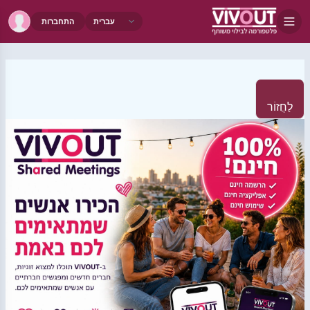
התחברות
לַחֲזוֹר