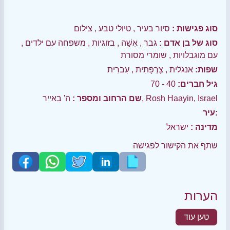
סוג פגישות :
סיור בעיר
,
טיולי טבע
,
צילום
סוג של בן אדם :
גבר
,
אִשָׁה
,
בזוגיות
,
משפחה עם ילדים
,
עם מוגבלויות
,
שומרי מסורת
שפות:
אנגלית
,
צָרְפָתִית
,
עִברִית
גיל חברים:
40 - 70
ה' באייר, Rosh Haayin, Israel
שם הרחוב ומספר :
עיר:
מדינה :
ישראל
שתף את הקישור לפגישה
הערות
טען עוד