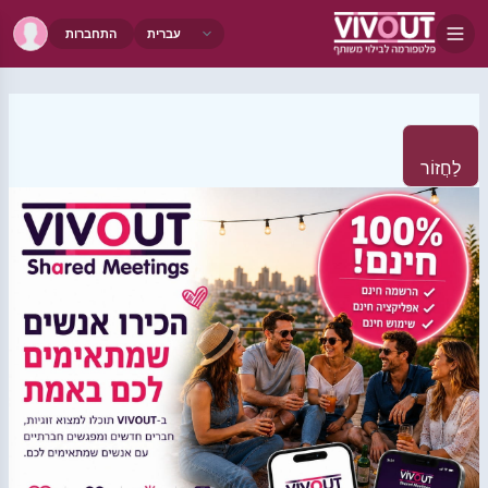
התחברות
לַחֲזוֹר