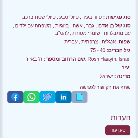
סוג פגישות :
סיור בעיר
,
טיולי טבע
,
טיולי שטח ברכב
סוג של בן אדם :
גבר
,
אִשָׁה
,
בזוגיות
,
משפחה עם ילדים
,
עם מוגבלויות
,
שומרי מסורת
,
להט"ב
שפות:
אנגלית
,
צָרְפָתִית
,
עִברִית
גיל חברים:
40 - 75
ה' באייר, Rosh Haayin, Israel
שם הרחוב ומספר :
עיר:
מדינה :
ישראל
שתף את הקישור לפגישה
הערות
טען עוד