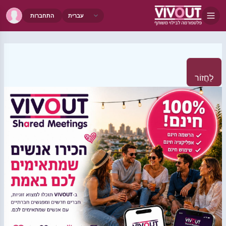
התחברות
לַחֲזוֹר