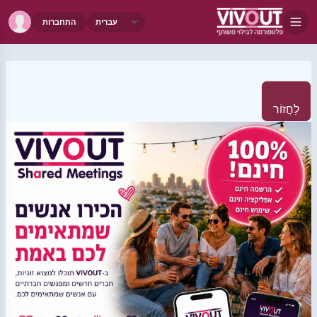
התחברות
לַחֲזוֹר