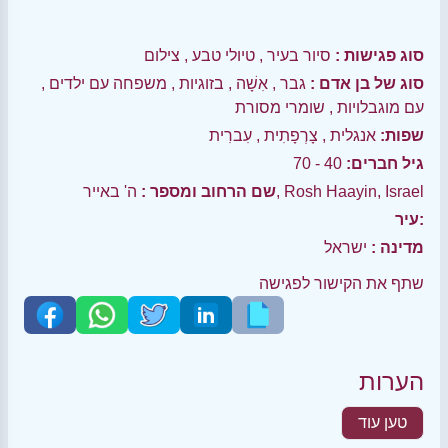
סוג פגישות :
סיור בעיר
,
טיולי טבע
,
צילום
סוג של בן אדם :
גבר
,
אִשָׁה
,
בזוגיות
,
משפחה עם ילדים
,
עם מוגבלויות
,
שומרי מסורת
שפות:
אנגלית
,
צָרְפָתִית
,
עִברִית
גיל חברים:
40 - 70
ה' באייר, Rosh Haayin, Israel
שם הרחוב ומספר :
עיר:
מדינה :
ישראל
שתף את הקישור לפגישה
הערות
טען עוד