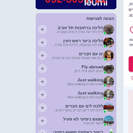
הצעה לפגישות
הליכה ברחובות תל אביב
+
טיול רגלי של בערך 4 ק"מ בקצב א...
הליכה ביער ראש העין
+
הפריחה בעיצומה, הליכה קלה של 3...
ים עם חברים
+
ביום ששי אשמח שכמה חברים יצטרפ...
Fly abroad
+
רוצים לטוס איתי ליפן
Just walking
+
Nice walking in the street
Just walking
+
Nice walking in the street
ללכת לים עם חברים
+
ללכת לטייל עם חברים בחוף הים ש...
מפגש ניסיוני לא פעיל
+
לרקוד לא פעיל
ביקור באתונה מפגש ניסיוני