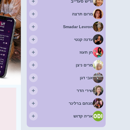
+
זריש סעדייב
+
מרום תרצה
+
Smadar Levron
+
עדנה קנטי
+
חן תעוז
+
מרים ניצן
+
אבי דגן
+
שירי הדר
+
מנחם ברלינר
+
אריה קדוש