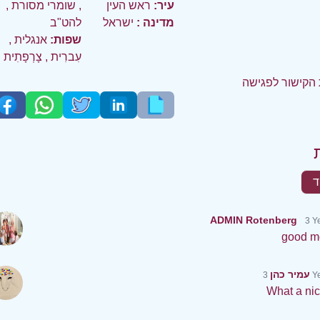
עיר:
ראש העין
,
שומרי מסורת
,
מדינה :
ישראל
להט"ב
שפות:
אנגלית
,
עִברִית
,
צָרְפָתִית
הקישור לפגישה
ד
ADMIN Rotenberg
3 Y
good m
עמיר כהן
3 
What a nic