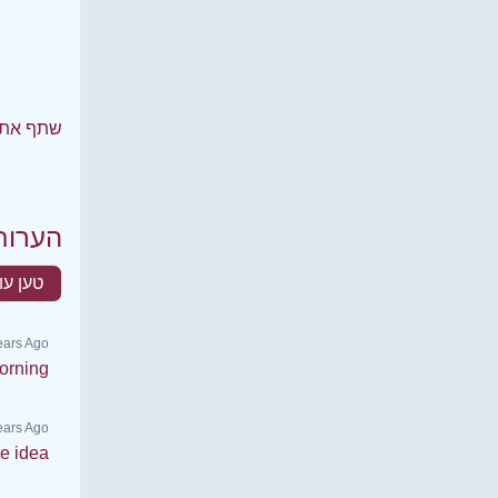
שתף את 
הערות
טען עו
ears Ago
orning
Years Ago
e idea