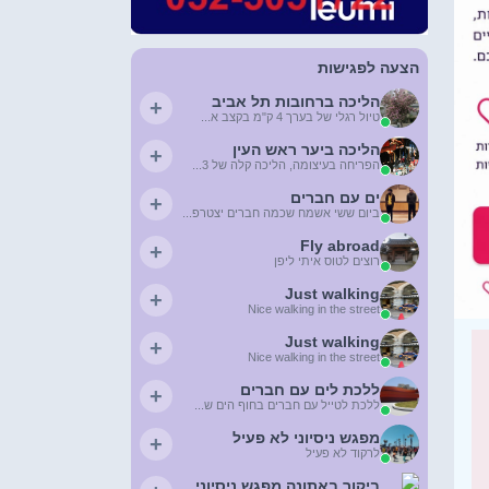
הצעה לפגישות
הליכה ברחובות תל אביב
+
טיול רגלי של בערך 4 ק"מ בקצב א...
הליכה ביער ראש העין
+
הפריחה בעיצומה, הליכה קלה של 3...
ים עם חברים
+
ביום ששי אשמח שכמה חברים יצטרפ...
Fly abroad
+
רוצים לטוס איתי ליפן
Just walking
+
Nice walking in the street
Just walking
+
Nice walking in the street
ללכת לים עם חברים
+
ללכת לטייל עם חברים בחוף הים ש...
מפגש ניסיוני לא פעיל
+
לרקוד לא פעיל
ביקור באתונה מפגש ניסיוני