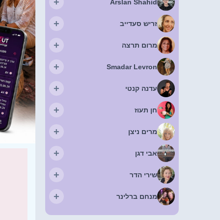
+
Arslan Shahid
+
זריש סעדייב
+
מרום תרצה
+
Smadar Levron
+
עדנה קנטי
+
חן תעוז
+
מרים ניצן
+
אבי דגן
+
שירי הדר
+
מנחם ברלינר