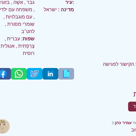
עיר:
גבר
,
אִשָׁה
,
בזוגי
מדינה :
ישראל
,
משפחה עם ילדי
,
עם מוגבלויות
,
שומרי מסורת
,
להט"ב
שפות:
עִברִית
,
צָרְפָתִית
,
אנגלית
רוסית
הקישור לפגישה
ד
עמיר כהן
3 
וב