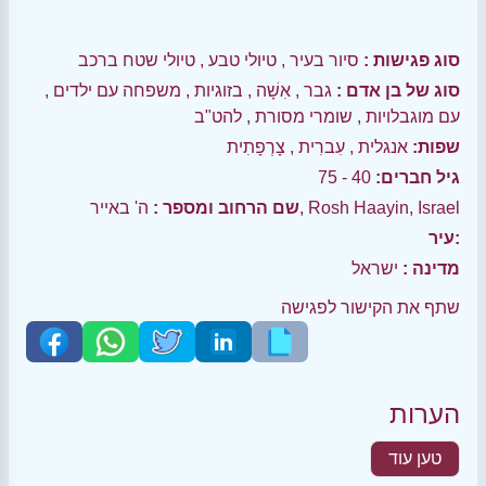
סוג פגישות :
סיור בעיר
,
טיולי טבע
,
טיולי שטח ברכב
סוג של בן אדם :
גבר
,
אִשָׁה
,
בזוגיות
,
משפחה עם ילדים
,
עם מוגבלויות
,
שומרי מסורת
,
להט"ב
שפות:
אנגלית
,
עִברִית
,
צָרְפָתִית
גיל חברים:
40 - 75
ה' באייר, Rosh Haayin, Israel
שם הרחוב ומספר :
עיר:
מדינה :
ישראל
שתף את הקישור לפגישה
הערות
טען עוד