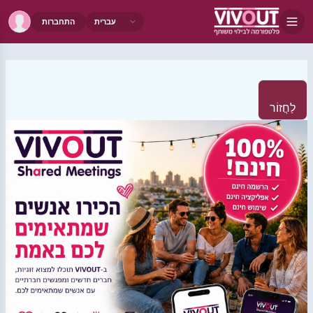
התחברות
לַחֲזוֹר