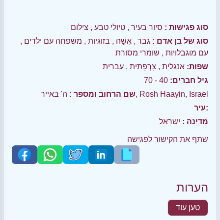
סוג פגישות :
סיור בעיר
,
טיולי טבע
,
צילום
סוג של בן אדם :
גבר
,
אִשָׁה
,
בזוגיות
,
משפחה עם ילדים
,
עם מוגבלויות
,
שומרי מסורת
שפות:
אנגלית
,
צָרְפָתִית
,
עִברִית
גיל חברים:
40 - 70
ה' באייר, Rosh Haayin, Israel
שם הרחוב ומספר :
עיר:
מדינה :
ישראל
שתף את הקישור לפגישה
הערות
טען עוד