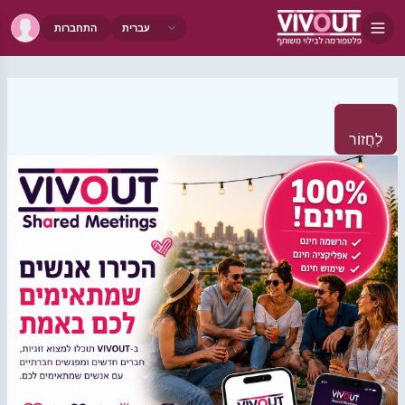
התחברות
לַחֲזוֹר