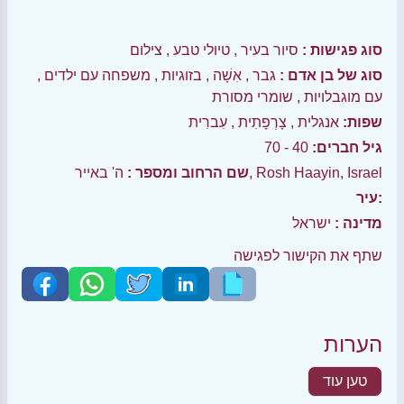
סוג פגישות :
סיור בעיר
,
טיולי טבע
,
צילום
סוג של בן אדם :
גבר
,
אִשָׁה
,
בזוגיות
,
משפחה עם ילדים
,
עם מוגבלויות
,
שומרי מסורת
שפות:
אנגלית
,
צָרְפָתִית
,
עִברִית
גיל חברים:
40 - 70
ה' באייר, Rosh Haayin, Israel
שם הרחוב ומספר :
עיר:
מדינה :
ישראל
שתף את הקישור לפגישה
הערות
טען עוד