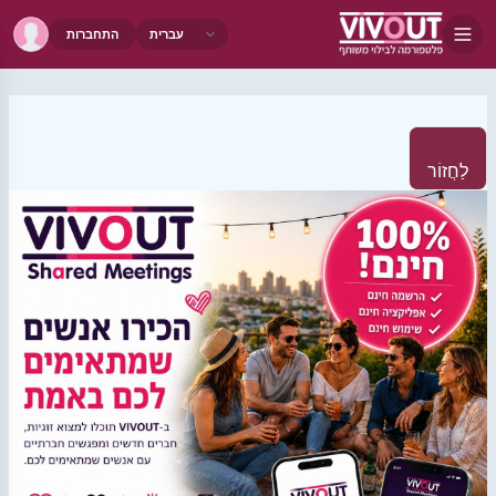
התחברות
לַחֲזוֹר