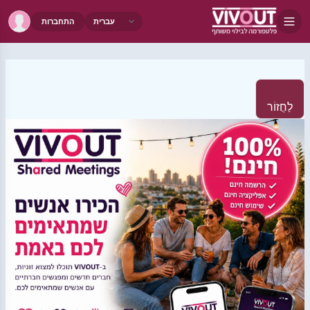
התחברות
לַחֲזוֹר