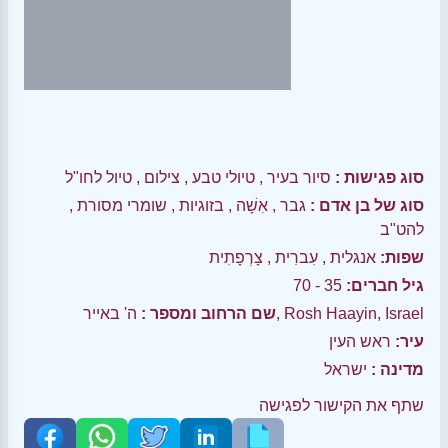
סוג פגישות :
סיור בעיר
,
טיולי טבע
,
צילום
,
טיול לחו"ל
סוג של בן אדם :
גבר
,
אִשָׁה
,
בזוגיות
,
שומרי מסורת
,
להט"ב
שפות:
אנגלית
,
עִברִית
,
צָרְפָתִית
גיל חברים:
35 - 70
ה' באייר, Rosh Haayin, Israel
שם הרחוב ומספר :
עיר:
ראש העין
מדינה :
ישראל
שתף את הקישור לפגישה