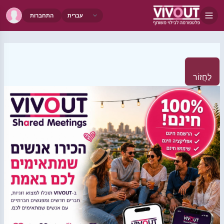
התחברות
לַחֲזוֹר