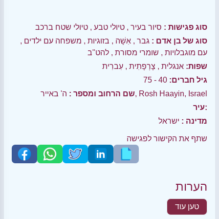
סוג פגישות :
סיור בעיר
,
טיולי טבע
,
טיולי שטח ברכב
סוג של בן אדם :
גבר
,
אִשָׁה
,
בזוגיות
,
משפחה עם ילדים
,
עם מוגבלויות
,
שומרי מסורת
,
להט"ב
שפות:
אנגלית
,
צָרְפָתִית
,
עִברִית
גיל חברים:
40 - 75
ה' באייר, Rosh Haayin, Israel
שם הרחוב ומספר :
עיר:
מדינה :
ישראל
שתף את הקישור לפגישה
הערות
טען עוד