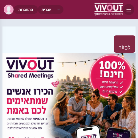
התחברות
לַחֲזוֹר