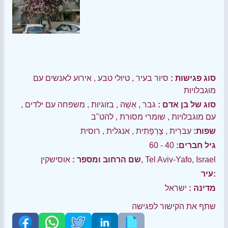
סוג פגישות :
סיור בעיר
,
טיולי טבע
,
אירוע לאנשים עם
מוגבלויות
סוג של בן אדם :
גבר
,
אִשָׁה
,
בזוגיות
,
משפחה עם ילדים
,
עם מוגבלויות
,
שומרי מסורת
,
להט"ב
שפות:
עִברִית
,
צָרְפָתִית
,
אנגלית
,
רוסית
גיל חברים:
40 - 60
אוסישקין, Tel Aviv-Yafo, Israel
שם הרחוב ומספר :
עיר:
מדינה :
ישראל
שתף את הקישור לפגישה