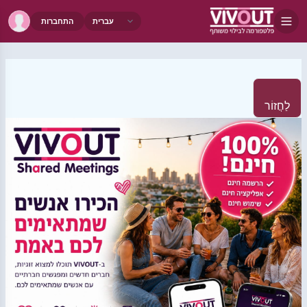
התחברות
לַחֲזוֹר