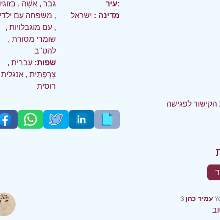
עיר:
גבר
,
אִשָׁה
,
בזוגי
מדינה :
ישראל
,
משפחה עם ילדי
,
עם מוגבלויות
,
שומרי מסורת
,
להט"ב
שפות:
עִברִית
,
צָרְפָתִית
,
אנגלית
רוסית
הקישור לפגישה
ד
עמיר כהן
3 
וב