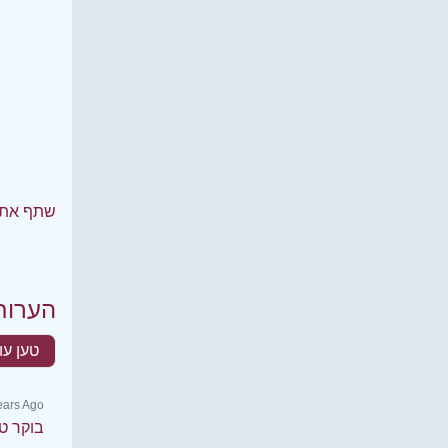
שתף את 
הערות
טען עו
Years Ago
בוקר ט