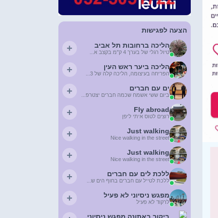
הצעה לפגישות
הליכה ברחובות תל אביב
+
טיול רגלי של בערך 4 ק"מ בקצב א...
הליכה ביער ראש העין
+
הפריחה בעיצומה, הליכה קלה של 3...
ים עם חברים
+
ביום ששי אשמח שכמה חברים יצטרפ...
Fly abroad
+
רוצים לטוס איתי ליפן
Just walking
+
Nice walking in the street
Just walking
+
Nice walking in the street
ללכת לים עם חברים
+
ללכת לטייל עם חברים בחוף הים ש...
מפגש ניסיוני לא פעיל
+
לרקוד לא פעיל
ביקור באתונה מפגש ניסיוני