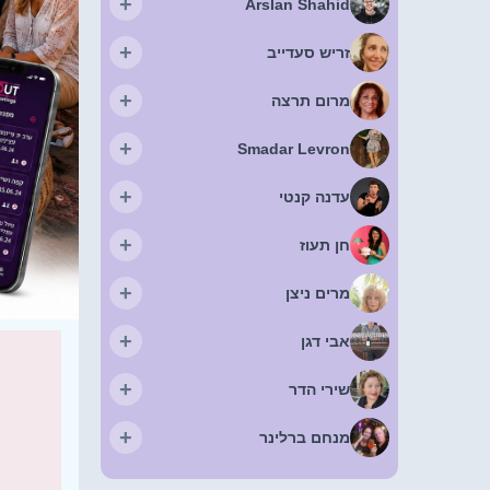
+
Arslan Shahid
+
זריש סעדייב
+
מרום תרצה
+
Smadar Levron
+
עדנה קנטי
+
חן תעוז
+
מרים ניצן
+
אבי דגן
+
שירי הדר
+
מנחם ברלינר