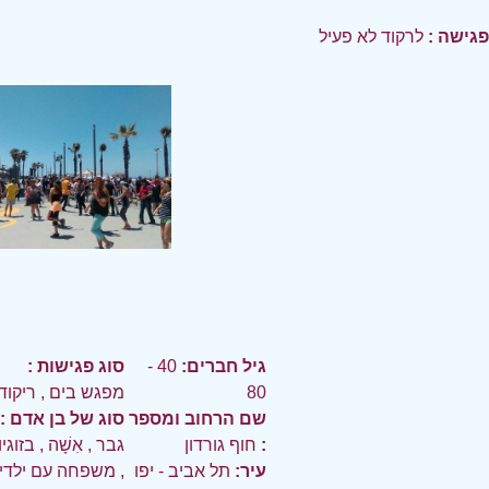
פגישה :
לרקוד לא פעיל
גיל חברים:
40 -
סוג פגישות :
80
מפגש בים
,
ריקוד
שם הרחוב ומספר
סוג של בן אדם :
:
חוף גורדון
גבר
,
אִשָׁה
,
בזוגי
עיר:
תל אביב - יפו
,
משפחה עם ילדי