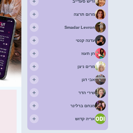
+
זריש סעדייב
+
מרום תרצה
+
Smadar Levron
+
עדנה קנטי
+
חן תעוז
+
מרים ניצן
+
אבי דגן
+
שירי הדר
+
מנחם ברלינר
+
אריה קדוש