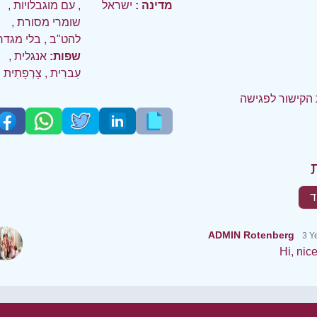
מדינה :
ישראל
,
עם מוגבלויות
,
שומרי מסורת
,
להט"ב
,
בלי מגדר
שפות:
אנגלית
,
עִברִית
,
צָרְפָתִית
הקישור לפגישה
ד
ADMIN Rotenberg
3 Y
Hi, nic