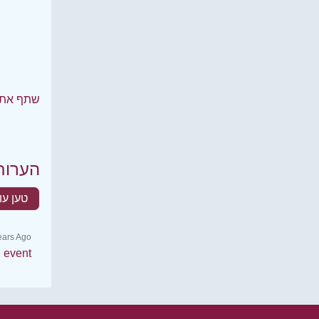
שתף את 
הערות
טען עו
ears Ago
e event