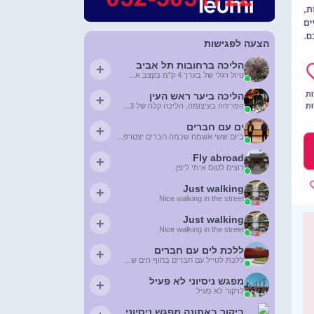
הצעה לפגישות
הליכה ברחובות תל אביב
+
טיול רגלי של בערך 4 ק"מ בקצב א...
הליכה ביער ראש העין
+
הפריחה בעיצומה, הליכה קלה של 3...
ים עם חברים
+
ביום ששי אשמח שכמה חברים יצטרפ...
Fly abroad
+
רוצים לטוס איתי ליפן
Just walking
+
Nice walking in the street
Just walking
+
Nice walking in the street
ללכת לים עם חברים
+
ללכת לטייל עם חברים בחוף הים ש...
מפגש ניסיוני לא פעיל
+
לרקוד לא פעיל
ביקור באתונה מפגש ניסיוני