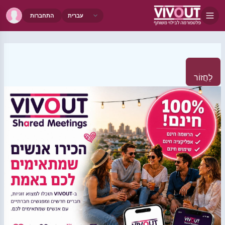
התחברות
לַחֲזוֹר