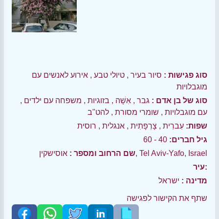
סוג פגישות :
סיור בעיר
,
טיולי טבע
,
אירוע לאנשים עם
מוגבלויות
סוג של בן אדם :
גבר
,
אִשָׁה
,
בזוגיות
,
משפחה עם ילדים
,
עם מוגבלויות
,
שומרי מסורת
,
להט"ב
שפות:
עִברִית
,
צָרְפָתִית
,
אנגלית
,
רוסית
גיל חברים:
40 - 60
אוסישקין, Tel Aviv-Yafo, Israel
שם הרחוב ומספר :
עיר:
מדינה :
ישראל
שתף את הקישור לפגישה