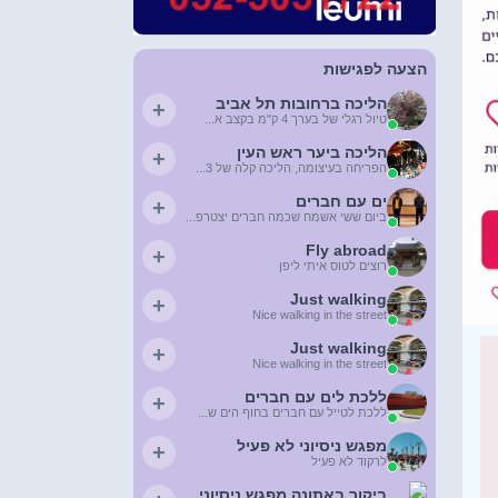
הצעה לפגישות
הליכה ברחובות תל אביב
+
טיול רגלי של בערך 4 ק"מ בקצב א...
הליכה ביער ראש העין
+
הפריחה בעיצומה, הליכה קלה של 3...
ים עם חברים
+
ביום ששי אשמח שכמה חברים יצטרפ...
Fly abroad
+
רוצים לטוס איתי ליפן
Just walking
+
Nice walking in the street
Just walking
+
Nice walking in the street
ללכת לים עם חברים
+
ללכת לטייל עם חברים בחוף הים ש...
מפגש ניסיוני לא פעיל
+
לרקוד לא פעיל
ביקור באתונה מפגש ניסיוני