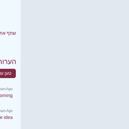
שתף את 
הערות
טען עו
ears Ago
orning
Years Ago
e idea