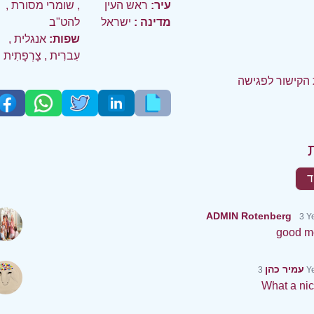
עיר:
ראש העין
,
שומרי מסורת
,
מדינה :
ישראל
להט"ב
שפות:
אנגלית
,
עִברִית
,
צָרְפָתִית
הקישור לפגישה
ד
ADMIN Rotenberg
3 Y
good m
עמיר כהן
3 
What a nic