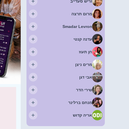
+
זריש סעדייב
+
מרום תרצה
+
Smadar Levron
+
עדנה קנטי
+
חן תעוז
+
מרים ניצן
+
אבי דגן
+
שירי הדר
+
מנחם ברלינר
+
אריה קדוש