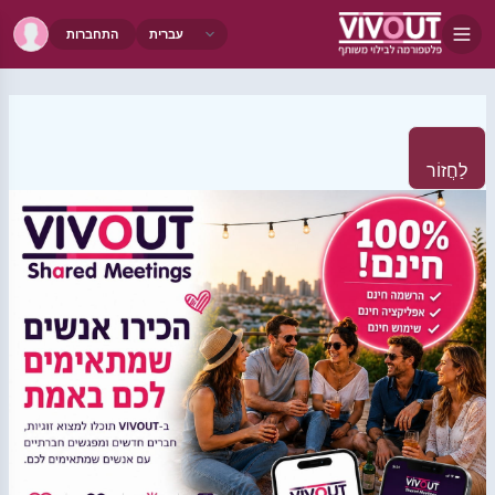
התחברות
לַחֲזוֹר