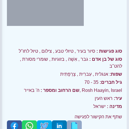
סוג פגישות :
סיור בעיר
,
טיולי טבע
,
צילום
,
טיול לחו"ל
סוג של בן אדם :
גבר
,
אִשָׁה
,
בזוגיות
,
שומרי מסורת
,
להט"ב
שפות:
אנגלית
,
עִברִית
,
צָרְפָתִית
גיל חברים:
35 - 70
ה' באייר, Rosh Haayin, Israel
שם הרחוב ומספר :
עיר:
ראש העין
מדינה :
ישראל
שתף את הקישור לפגישה