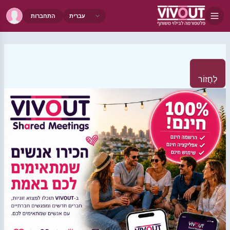
התחברות
לַחֲזוֹר