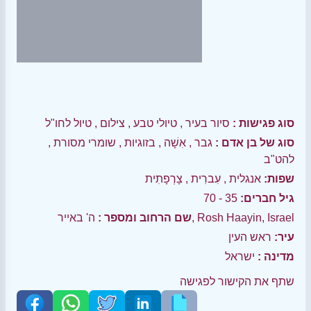
סוג פגישות :
סיור בעיר
,
טיולי טבע
,
צילום
,
טיול לחו"ל
סוג של בן אדם :
גבר
,
אִשָׁה
,
בזוגיות
,
שומרי מסורת
,
להט"ב
שפות:
אנגלית
,
עִברִית
,
צָרְפָתִית
גיל חברים:
35 - 70
ה' באייר, Rosh Haayin, Israel
שם הרחוב ומספר :
עיר:
ראש העין
מדינה :
ישראל
שתף את הקישור לפגישה