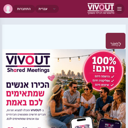
התחברות
לַחֲזוֹר