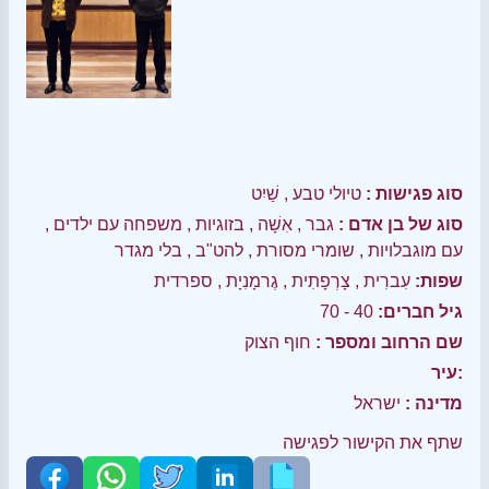
סוג פגישות :
טיולי טבע
,
שַׁיִט
סוג של בן אדם :
גבר
,
אִשָׁה
,
בזוגיות
,
משפחה עם ילדים
,
עם מוגבלויות
,
שומרי מסורת
,
להט"ב
,
בלי מגדר
שפות:
עִברִית
,
צָרְפָתִית
,
גֶרמָנִיָת
,
ספרדית
גיל חברים:
40 - 70
שם הרחוב ומספר :
חוף הצוק
עיר:
מדינה :
ישראל
שתף את הקישור לפגישה