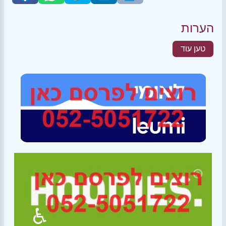
הערות
טען עוד
♿