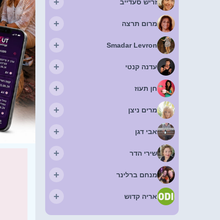
+
זריש סעדייב
+
מרום תרצה
+
Smadar Levron
+
עדנה קנטי
+
חן תעוז
+
מרים ניצן
+
אבי דגן
+
שירי הדר
+
מנחם ברלינר
+
אריה קדוש