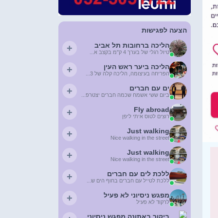
הצעה לפגישות
הליכה ברחובות תל אביב
+
טיול רגלי של בערך 4 ק"מ בקצב א...
הליכה ביער ראש העין
+
הפריחה בעיצומה, הליכה קלה של 3...
ים עם חברים
+
ביום ששי אשמח שכמה חברים יצטרפ...
Fly abroad
+
רוצים לטוס איתי ליפן
Just walking
+
Nice walking in the street
Just walking
+
Nice walking in the street
ללכת לים עם חברים
+
ללכת לטייל עם חברים בחוף הים ש...
מפגש ניסיוני לא פעיל
+
לרקוד לא פעיל
ביקור באתונה מפגש ניסיוני