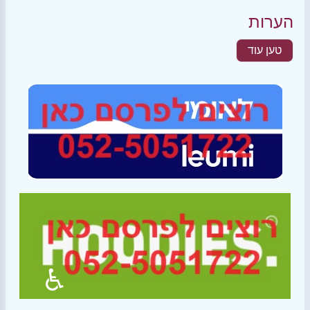
הערות
טען עוד
♿