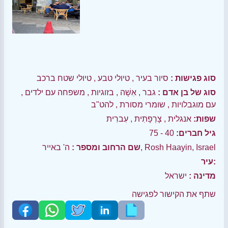
סוג פגישות :
סיור בעיר
,
טיולי טבע
,
טיולי שטח ברכב
סוג של בן אדם :
גבר
,
אִשָׁה
,
בזוגיות
,
משפחה עם ילדים
,
עם מוגבלויות
,
שומרי מסורת
,
להט"ב
שפות:
אנגלית
,
צָרְפָתִית
,
עִברִית
גיל חברים:
40 - 75
ה' באייר, Rosh Haayin, Israel
שם הרחוב ומספר :
עיר:
מדינה :
ישראל
שתף את הקישור לפגישה