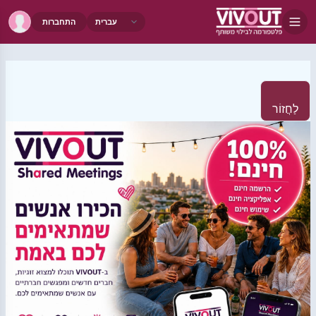
התחברות
לַחֲזוֹר