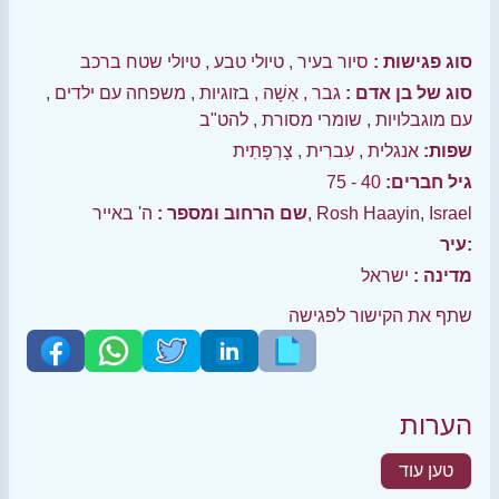
סוג פגישות :
סיור בעיר
,
טיולי טבע
,
טיולי שטח ברכב
סוג של בן אדם :
גבר
,
אִשָׁה
,
בזוגיות
,
משפחה עם ילדים
,
עם מוגבלויות
,
שומרי מסורת
,
להט"ב
שפות:
אנגלית
,
עִברִית
,
צָרְפָתִית
גיל חברים:
40 - 75
ה' באייר, Rosh Haayin, Israel
שם הרחוב ומספר :
עיר:
מדינה :
ישראל
שתף את הקישור לפגישה
הערות
טען עוד