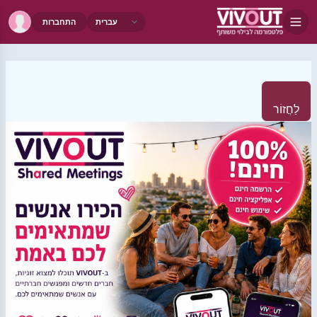
התחברות
לַחֲזוֹר