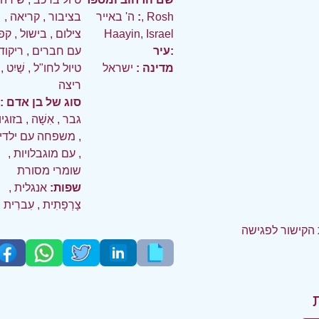
:
ה' באייר, Rosh
בציבור
,
קריאה
,
Haayin, Israel
צילום
,
בישול
,
קפ
עיר:
עם חברים
,
ריקוד
מדינה :
ישראל
טיול לחו"ל
,
שַׁיִט
,
ריצה
סוג של בן אדם :
גבר
,
אִשָׁה
,
בזוגי
,
משפחה עם ילדי
,
עם מוגבלויות
,
שומרי מסורת
שפות:
אנגלית
,
צָרְפָתִית
,
עִברִית
הקישור לפגישה