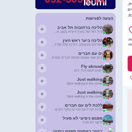
הצעה לפגישות
הליכה ברחובות תל אביב
+
טיול רגלי של בערך 4 ק"מ בקצב א...
הליכה ביער ראש העין
+
הפריחה בעיצומה, הליכה קלה של 3...
ים עם חברים
+
ביום ששי אשמח שכמה חברים יצטרפ...
Fly abroad
+
רוצים לטוס איתי ליפן
Just walking
+
Nice walking in the street
Just walking
+
Nice walking in the street
ללכת לים עם חברים
+
ללכת לטייל עם חברים בחוף הים ש...
מפגש ניסיוני לא פעיל
+
לרקוד לא פעיל
ביקור באתונה מפגש ניסיוני