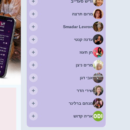
+
זריש סעדייב
+
מרום תרצה
+
Smadar Levron
+
עדנה קנטי
+
חן תעוז
+
מרים ניצן
+
אבי דגן
+
שירי הדר
+
מנחם ברלינר
+
אריה קדוש