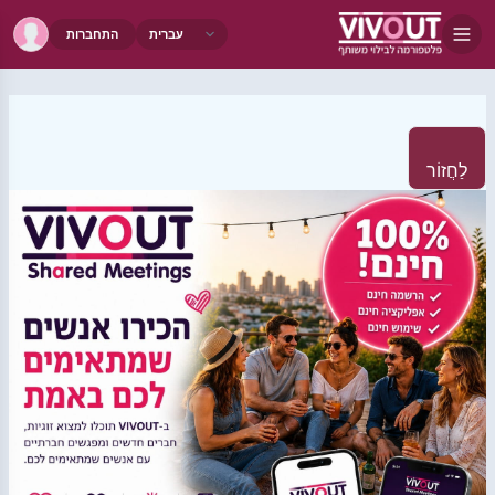
התחברות
לַחֲזוֹר