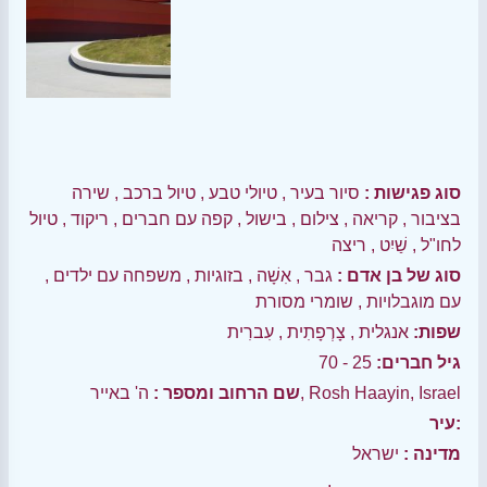
סוג פגישות :
סיור בעיר
,
טיולי טבע
,
טיול ברכב
,
שירה
בציבור
,
קריאה
,
צילום
,
בישול
,
קפה עם חברים
,
ריקוד
,
טיול
לחו"ל
,
שַׁיִט
,
ריצה
סוג של בן אדם :
גבר
,
אִשָׁה
,
בזוגיות
,
משפחה עם ילדים
,
עם מוגבלויות
,
שומרי מסורת
שפות:
אנגלית
,
צָרְפָתִית
,
עִברִית
גיל חברים:
25 - 70
ה' באייר, Rosh Haayin, Israel
שם הרחוב ומספר :
עיר:
מדינה :
ישראל