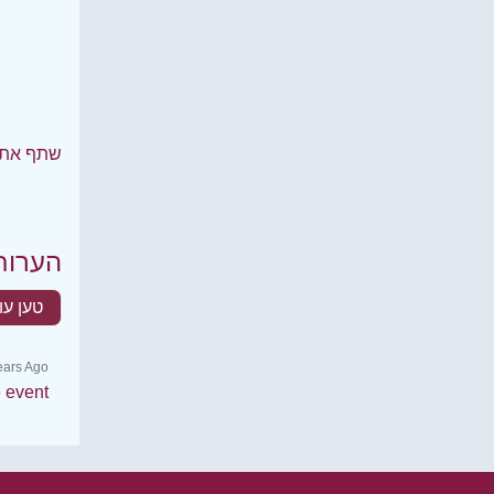
שתף את 
הערות
טען עו
ears Ago
e event