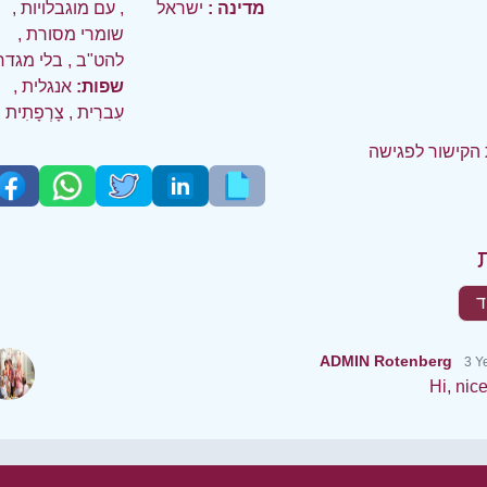
מדינה :
ישראל
,
עם מוגבלויות
,
שומרי מסורת
,
להט"ב
,
בלי מגדר
שפות:
אנגלית
,
עִברִית
,
צָרְפָתִית
הקישור לפגישה
ד
ADMIN Rotenberg
3 Y
Hi, nic