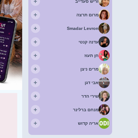
+
זריש סעדייב
+
מרום תרצה
+
Smadar Levron
+
עדנה קנטי
+
חן תעוז
+
מרים ניצן
+
אבי דגן
+
שירי הדר
+
מנחם ברלינר
+
אריה קדוש