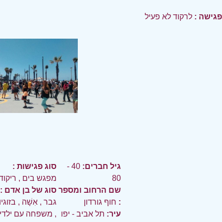
פגישה :
לרקוד לא פעיל
גיל חברים:
40 -
סוג פגישות :
80
מפגש בים
,
ריקוד
שם הרחוב ומספר
סוג של בן אדם :
:
חוף גורדון
גבר
,
אִשָׁה
,
בזוגי
עיר:
תל אביב - יפו
,
משפחה עם ילדי