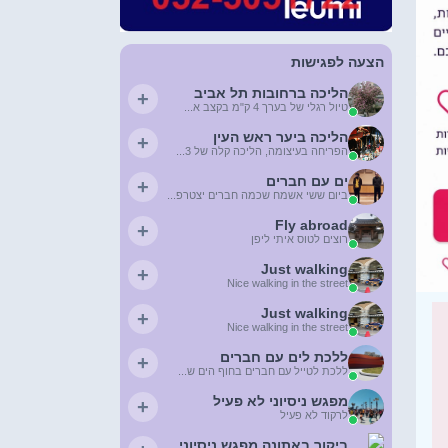
הצעה לפגישות
הליכה ברחובות תל אביב
+
טיול רגלי של בערך 4 ק"מ בקצב א...
הליכה ביער ראש העין
+
הפריחה בעיצומה, הליכה קלה של 3...
ים עם חברים
+
ביום ששי אשמח שכמה חברים יצטרפ...
Fly abroad
+
רוצים לטוס איתי ליפן
Just walking
+
Nice walking in the street
Just walking
+
Nice walking in the street
ללכת לים עם חברים
+
ללכת לטייל עם חברים בחוף הים ש...
מפגש ניסיוני לא פעיל
+
לרקוד לא פעיל
ביקור באתונה מפגש ניסיוני