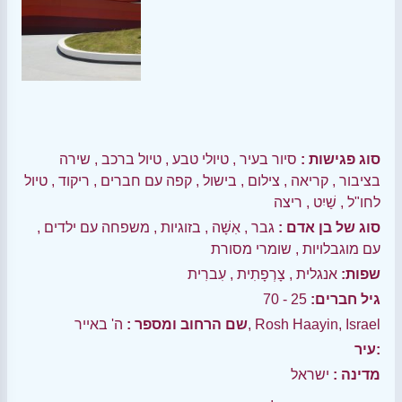
סוג פגישות :
סיור בעיר
,
טיולי טבע
,
טיול ברכב
,
שירה
בציבור
,
קריאה
,
צילום
,
בישול
,
קפה עם חברים
,
ריקוד
,
טיול
לחו"ל
,
שַׁיִט
,
ריצה
סוג של בן אדם :
גבר
,
אִשָׁה
,
בזוגיות
,
משפחה עם ילדים
,
עם מוגבלויות
,
שומרי מסורת
שפות:
אנגלית
,
צָרְפָתִית
,
עִברִית
גיל חברים:
25 - 70
ה' באייר, Rosh Haayin, Israel
שם הרחוב ומספר :
עיר:
מדינה :
ישראל