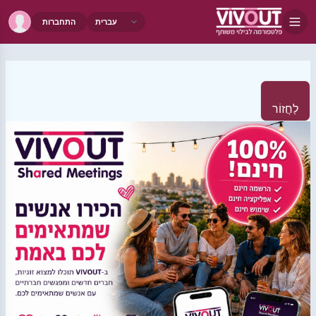
התחברות
לַחֲזוֹר