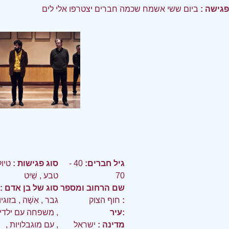
פגישה :
ביום ששי אשמח שכמה חברים יצטרפו אלי לים
גיל חברים:
40 -
סוג פגישות :
טיול
70
טבע
,
שַׁיִט
שם הרחוב ומספר
סוג של בן אדם :
:
חוף הצוק
גבר
,
אִשָׁה
,
בזוגי
עיר:
,
משפחה עם ילדי
מדינה :
ישראל
,
עם מוגבלויות
,