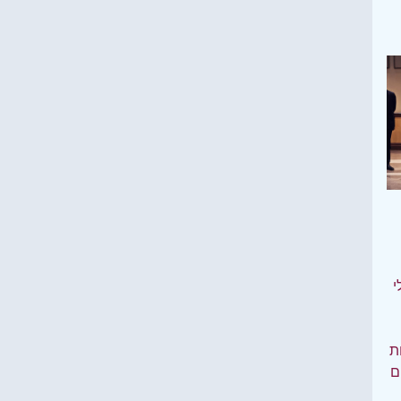
י
ות
ם