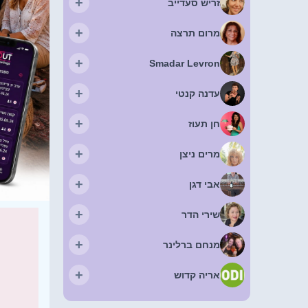
+
זריש סעדייב
+
מרום תרצה
+
Smadar Levron
+
עדנה קנטי
+
חן תעוז
+
מרים ניצן
+
אבי דגן
+
שירי הדר
+
מנחם ברלינר
+
אריה קדוש