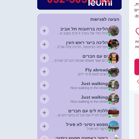
הצעה לפגישות
הליכה ברחובות תל אביב
+
טיול רגלי של בערך 4 ק"מ בקצב א...
הליכה ביער ראש העין
+
הפריחה בעיצומה, הליכה קלה של 3...
ים עם חברים
+
ביום ששי אשמח שכמה חברים יצטרפ...
Fly abroad
+
רוצים לטוס איתי ליפן
Just walking
+
Nice walking in the street
Just walking
+
Nice walking in the street
ללכת לים עם חברים
+
ללכת לטייל עם חברים בחוף הים ש...
מפגש ניסיוני לא פעיל
+
לרקוד לא פעיל
ביקור באתונה מפגש ניסיוני