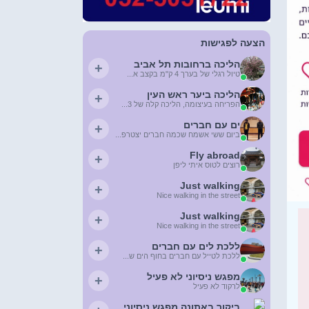
הצעה לפגישות
הליכה ברחובות תל אביב
+
טיול רגלי של בערך 4 ק"מ בקצב א...
הליכה ביער ראש העין
+
הפריחה בעיצומה, הליכה קלה של 3...
ים עם חברים
+
ביום ששי אשמח שכמה חברים יצטרפ...
Fly abroad
+
רוצים לטוס איתי ליפן
Just walking
+
Nice walking in the street
Just walking
+
Nice walking in the street
ללכת לים עם חברים
+
ללכת לטייל עם חברים בחוף הים ש...
מפגש ניסיוני לא פעיל
+
לרקוד לא פעיל
ביקור באתונה מפגש ניסיוני