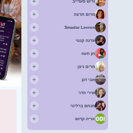
+
זריש סעדייב
+
מרום תרצה
+
Smadar Levron
+
עדנה קנטי
+
חן תעוז
+
מרים ניצן
+
אבי דגן
+
שירי הדר
+
מנחם ברלינר
+
אריה קדוש