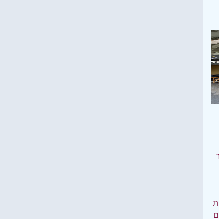
ר
ות
ם