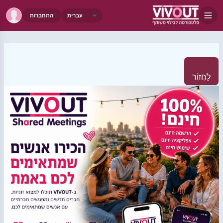
התחברות
לַחֲזוֹר