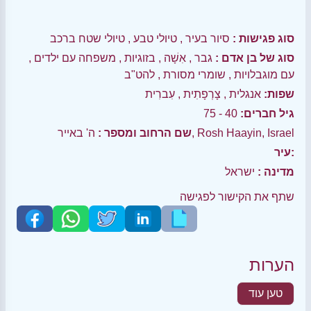
סוג פגישות :
סיור בעיר
,
טיולי טבע
,
טיולי שטח ברכב
סוג של בן אדם :
גבר
,
אִשָׁה
,
בזוגיות
,
משפחה עם ילדים
,
עם מוגבלויות
,
שומרי מסורת
,
להט"ב
שפות:
אנגלית
,
צָרְפָתִית
,
עִברִית
גיל חברים:
40 - 75
ה' באייר, Rosh Haayin, Israel
שם הרחוב ומספר :
עיר:
מדינה :
ישראל
שתף את הקישור לפגישה
הערות
טען עוד