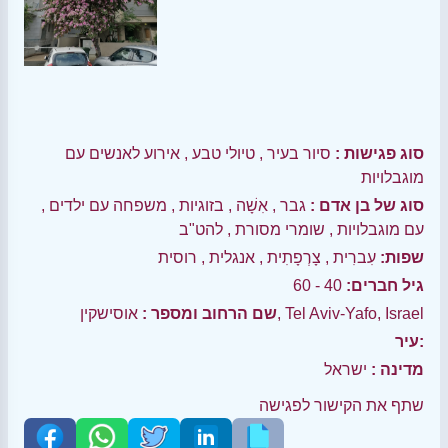
סוג פגישות :
סיור בעיר
,
טיולי טבע
,
אירוע לאנשים עם
מוגבלויות
סוג של בן אדם :
גבר
,
אִשָׁה
,
בזוגיות
,
משפחה עם ילדים
,
עם מוגבלויות
,
שומרי מסורת
,
להט"ב
שפות:
עִברִית
,
צָרְפָתִית
,
אנגלית
,
רוסית
גיל חברים:
40 - 60
אוסישקין, Tel Aviv-Yafo, Israel
שם הרחוב ומספר :
עיר:
מדינה :
ישראל
שתף את הקישור לפגישה