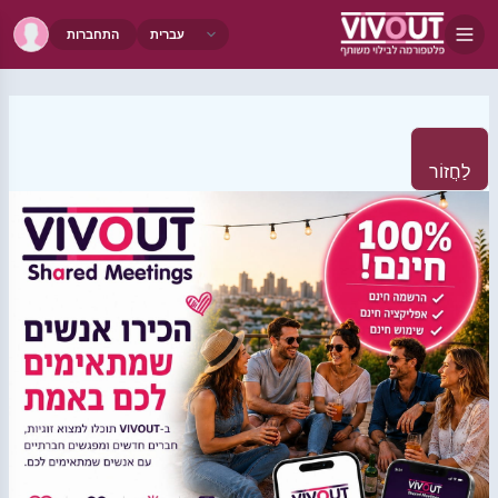
התחברות
לַחֲזוֹר