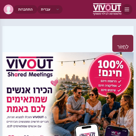
התחברות
לַחֲזוֹר