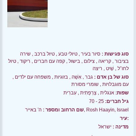
סוג פגישות :
סיור בעיר
,
טיולי טבע
,
טיול ברכב
,
שירה
בציבור
,
קריאה
,
צילום
,
בישול
,
קפה עם חברים
,
ריקוד
,
טיול
לחו"ל
,
שַׁיִט
,
ריצה
סוג של בן אדם :
גבר
,
אִשָׁה
,
בזוגיות
,
משפחה עם ילדים
,
עם מוגבלויות
,
שומרי מסורת
שפות:
אנגלית
,
צָרְפָתִית
,
עִברִית
גיל חברים:
25 - 70
ה' באייר, Rosh Haayin, Israel
שם הרחוב ומספר :
עיר:
מדינה :
ישראל