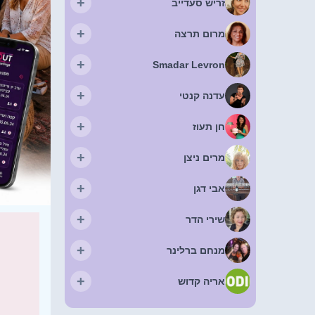
+
זריש סעדייב
+
מרום תרצה
+
Smadar Levron
+
עדנה קנטי
+
חן תעוז
+
מרים ניצן
+
אבי דגן
+
שירי הדר
+
מנחם ברלינר
+
אריה קדוש