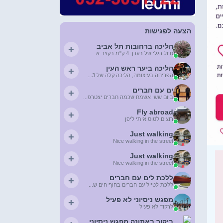
הצעה לפגישות
הליכה ברחובות תל אביב
+
טיול רגלי של בערך 4 ק"מ בקצב א...
הליכה ביער ראש העין
+
הפריחה בעיצומה, הליכה קלה של 3...
ים עם חברים
+
ביום ששי אשמח שכמה חברים יצטרפ...
Fly abroad
+
רוצים לטוס איתי ליפן
Just walking
+
Nice walking in the street
Just walking
+
Nice walking in the street
ללכת לים עם חברים
+
ללכת לטייל עם חברים בחוף הים ש...
מפגש ניסיוני לא פעיל
+
לרקוד לא פעיל
ביקור באתונה מפגש ניסיוני