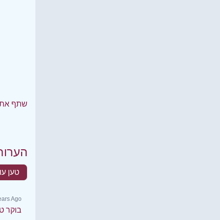
שתף את 
הערות
טען עו
Years Ago
בוקר ט