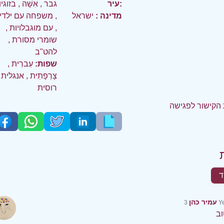
עיר:
גבר
,
אִשָׁה
,
בזוגי
מדינה :
ישראל
,
משפחה עם ילדי
,
עם מוגבלויות
,
שומרי מסורת
,
להט"ב
שפות:
עִברִית
,
צָרְפָתִית
,
אנגלית
רוסית
הקישור לפגישה
ד
עמיר כהן
3 
וב