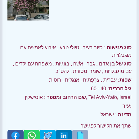
סוג פגישות :
סיור בעיר
,
טיולי טבע
,
אירוע לאנשים עם
מוגבלויות
סוג של בן אדם :
גבר
,
אִשָׁה
,
בזוגיות
,
משפחה עם ילדים
,
עם מוגבלויות
,
שומרי מסורת
,
להט"ב
שפות:
עִברִית
,
צָרְפָתִית
,
אנגלית
,
רוסית
גיל חברים:
40 - 60
אוסישקין, Tel Aviv-Yafo, Israel
שם הרחוב ומספר :
עיר:
מדינה :
ישראל
שתף את הקישור לפגישה