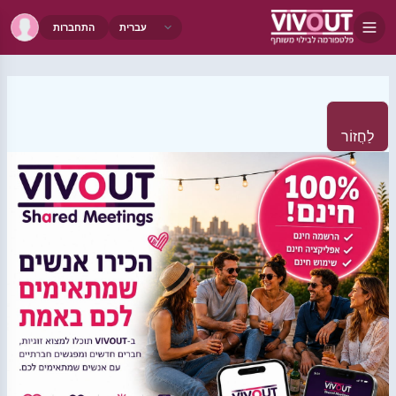
התחברות
לַחֲזוֹר