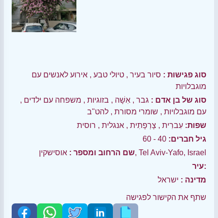
סוג פגישות :
סיור בעיר
,
טיולי טבע
,
אירוע לאנשים עם
מוגבלויות
סוג של בן אדם :
גבר
,
אִשָׁה
,
בזוגיות
,
משפחה עם ילדים
,
עם מוגבלויות
,
שומרי מסורת
,
להט"ב
שפות:
עִברִית
,
צָרְפָתִית
,
אנגלית
,
רוסית
גיל חברים:
40 - 60
אוסישקין, Tel Aviv-Yafo, Israel
שם הרחוב ומספר :
עיר:
מדינה :
ישראל
שתף את הקישור לפגישה