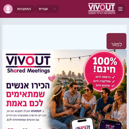
התחברות
לַחֲזוֹר