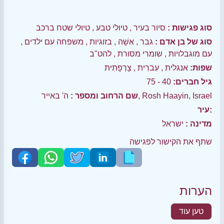
סוג פגישות :
סיור בעיר
,
טיולי טבע
,
טיולי שטח ברכב
סוג של בן אדם :
גבר
,
אִשָׁה
,
בזוגיות
,
משפחה עם ילדים
,
עם מוגבלויות
,
שומרי מסורת
,
להט"ב
שפות:
אנגלית
,
עִברִית
,
צָרְפָתִית
גיל חברים:
40 - 75
ה' באייר, Rosh Haayin, Israel
שם הרחוב ומספר :
עיר:
מדינה :
ישראל
שתף את הקישור לפגישה
הערות
טען עוד