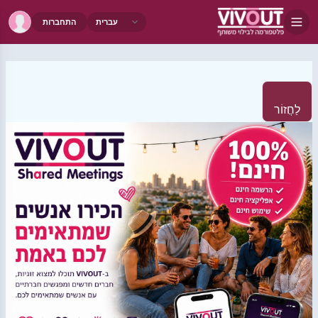
התחברות
לַחֲזוֹר