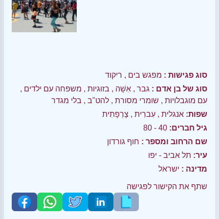
סוג פגישות :
מפגש בים
,
ריקוד
סוג של בן אדם :
גבר
,
אִשָׁה
,
בזוגיות
,
משפחה עם ילדים
,
עם מוגבלויות
,
שומרי מסורת
,
להט"ב
,
בלי מגדר
שפות:
אנגלית
,
עִברִית
,
צָרְפָתִית
גיל חברים:
40 - 80
שם הרחוב ומספר :
חוף גורדון
עיר:
תל אביב - יפו
מדינה :
ישראל
שתף את הקישור לפגישה