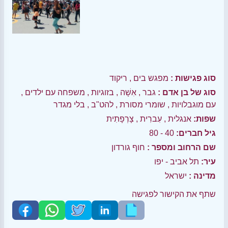
סוג פגישות :
מפגש בים
,
ריקוד
סוג של בן אדם :
גבר
,
אִשָׁה
,
בזוגיות
,
משפחה עם ילדים
,
עם מוגבלויות
,
שומרי מסורת
,
להט"ב
,
בלי מגדר
שפות:
אנגלית
,
עִברִית
,
צָרְפָתִית
גיל חברים:
40 - 80
שם הרחוב ומספר :
חוף גורדון
עיר:
תל אביב - יפו
מדינה :
ישראל
שתף את הקישור לפגישה