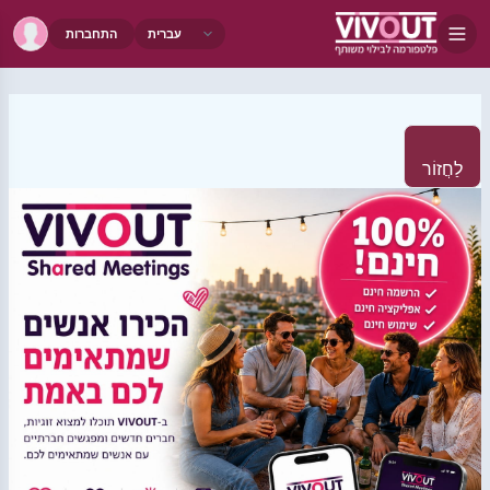
התחברות
לַחֲזוֹר