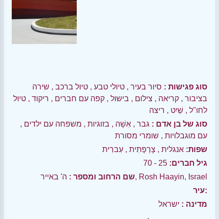
סוג פגישות :
סיור בעיר
,
טיולי טבע
,
טיול ברכב
,
שירה
בציבור
,
קריאה
,
צילום
,
בישול
,
קפה עם חברים
,
ריקוד
,
טיול
לחו"ל
,
שַׁיִט
,
ריצה
סוג של בן אדם :
גבר
,
אִשָׁה
,
בזוגיות
,
משפחה עם ילדים
,
עם מוגבלויות
,
שומרי מסורת
שפות:
אנגלית
,
צָרְפָתִית
,
עִברִית
גיל חברים:
25 - 70
ה' באייר, Rosh Haayin, Israel
שם הרחוב ומספר :
עיר:
מדינה :
ישראל