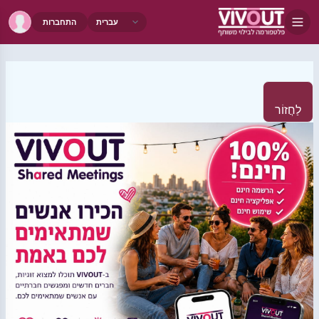
התחברות
לַחֲזוֹר