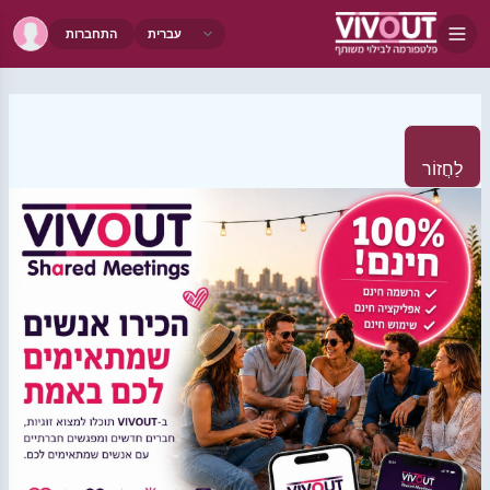
התחברות
לַחֲזוֹר