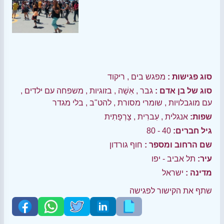
סוג פגישות :
מפגש בים
,
ריקוד
סוג של בן אדם :
גבר
,
אִשָׁה
,
בזוגיות
,
משפחה עם ילדים
,
עם מוגבלויות
,
שומרי מסורת
,
להט"ב
,
בלי מגדר
שפות:
אנגלית
,
עִברִית
,
צָרְפָתִית
גיל חברים:
40 - 80
שם הרחוב ומספר :
חוף גורדון
עיר:
תל אביב - יפו
מדינה :
ישראל
שתף את הקישור לפגישה