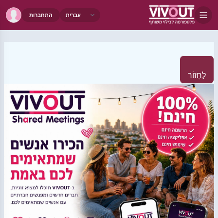
התחברות
לַחֲזוֹר