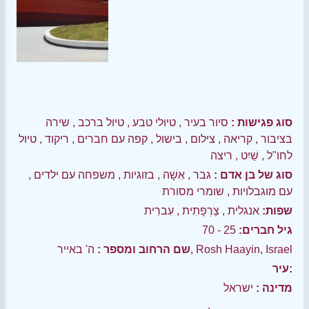
סוג פגישות :
סיור בעיר
,
טיולי טבע
,
טיול ברכב
,
שירה
בציבור
,
קריאה
,
צילום
,
בישול
,
קפה עם חברים
,
ריקוד
,
טיול
לחו"ל
,
שַׁיִט
,
ריצה
סוג של בן אדם :
גבר
,
אִשָׁה
,
בזוגיות
,
משפחה עם ילדים
,
עם מוגבלויות
,
שומרי מסורת
שפות:
אנגלית
,
צָרְפָתִית
,
עִברִית
גיל חברים:
25 - 70
ה' באייר, Rosh Haayin, Israel
שם הרחוב ומספר :
עיר:
מדינה :
ישראל