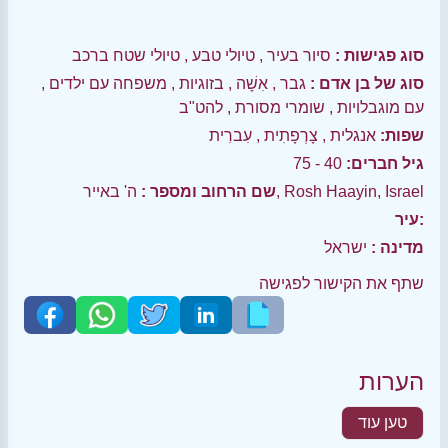
סוג פגישות :
סיור בעיר
,
טיולי טבע
,
טיולי שטח ברכב
סוג של בן אדם :
גבר
,
אִשָׁה
,
בזוגיות
,
משפחה עם ילדים
,
עם מוגבלויות
,
שומרי מסורת
,
להט"ב
שפות:
אנגלית
,
צָרְפָתִית
,
עִברִית
גיל חברים:
40 - 75
ה' באייר, Rosh Haayin, Israel
שם הרחוב ומספר :
עיר:
מדינה :
ישראל
שתף את הקישור לפגישה
הערות
טען עוד