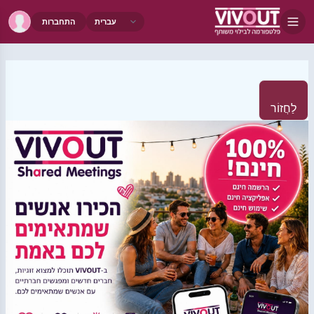
התחברות
לַחֲזוֹר