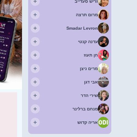
+
זריש סעדייב
+
מרום תרצה
+
Smadar Levron
+
עדנה קנטי
+
חן תעוז
+
מרים ניצן
+
אבי דגן
+
שירי הדר
+
מנחם ברלינר
+
אריה קדוש