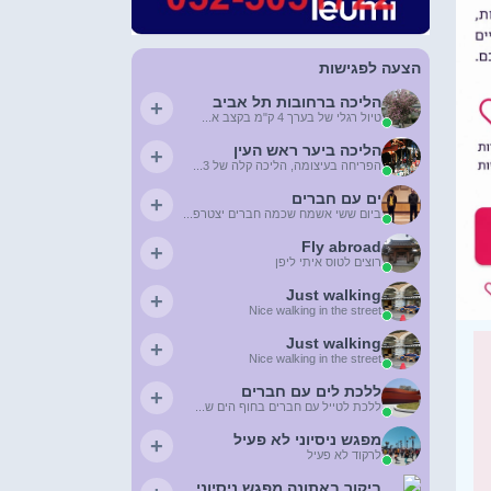
הצעה לפגישות
הליכה ברחובות תל אביב
+
טיול רגלי של בערך 4 ק"מ בקצב א...
הליכה ביער ראש העין
+
הפריחה בעיצומה, הליכה קלה של 3...
ים עם חברים
+
ביום ששי אשמח שכמה חברים יצטרפ...
Fly abroad
+
רוצים לטוס איתי ליפן
Just walking
+
Nice walking in the street
Just walking
+
Nice walking in the street
ללכת לים עם חברים
+
ללכת לטייל עם חברים בחוף הים ש...
מפגש ניסיוני לא פעיל
+
לרקוד לא פעיל
ביקור באתונה מפגש ניסיוני