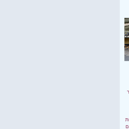
ר
ות
ם